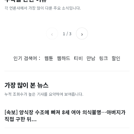
[날씨] 오늘 밤 또 내린다...내
파크골프 시장, 일제 독점 깨
간'을 샀다
국내증시 휴장에 개미들 안도,
륙 중심 최대 150mm
졌다...국산 53개 중소기업이
왜?
각 언론사에서 가장 많이 다룬 주요 소식입니다.
비즈워치
매일경제
시장 절반 차지
YTN
조선일보
‹
›
1
/
3
인기 검색어：
웹툰
웹하드
티비
만남
링크
할인
가장 많이 본 뉴스
누적 조회수가 높은 기사를 요약하여 보여줍니다.
[속보] 양식장 수조에 빠져 8세 여아 의식불명…아버지가
직접 구한 뒤...