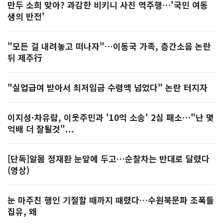
만두 소희 맞아? 과감한 비키니 사진 역주행…'국민 여동
생의 반전'
"모든 걸 내려놓고 떠나자"…이동국 가족, 층간소음 논란
뒤 제주行
"실업급여 받아서 최저임금 수령액 넘었다" 논란 터지자
이지성·차유람, 이웃주민과 '10억 소송' 2심 패소…"난 몇
억배 더 잘될것"...
[단독]알몸 정재환 눈앞에 두고…순찰차는 반대로 달렸다
(영상)
눈 마주친 행인 기절할 때까지 때렸다…수원북문파 조폭들
집유, 왜