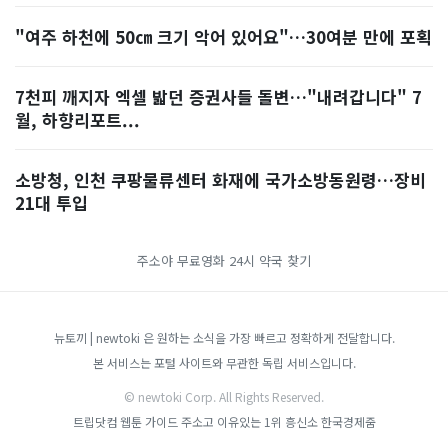
"여주 하천에 50㎝ 크기 악어 있어요"…30여분 만에 포획
7천피 깨지자 엑셀 밟던 증권사들 돌변…"내려갑니다" 7
월, 하향리포트...
소방청, 인천 쿠팡물류센터 화재에 국가소방동원령…장비
21대 투입
주소야
무료영화
24시 약국 찾기
뉴토끼 | newtoki 은 원하는 소식을 가장 빠르고 정확하게 전달합니다.
본 서비스는 포털 사이트와 무관한 독립 서비스입니다.
© newtoki Corp. All Rights Reserved.
트립닷컴
웹툰 가이드
주소고
이유있는 1위 흥신소
한국경제줌