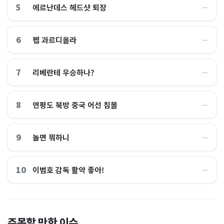
5
에르난데스 헤드샷 퇴장
―
6
펩 과르디올라
―
7
리베란테 우승하나?
―
8
연평도 북방 중국 어선 침몰
―
9
놀면 뭐하니
―
10
이범호 감독 활약 좋아!
―
홈플러스, 2000억원으로 '시
“제헌절이 코스피 살렸다”…
주목할 만한 이슈